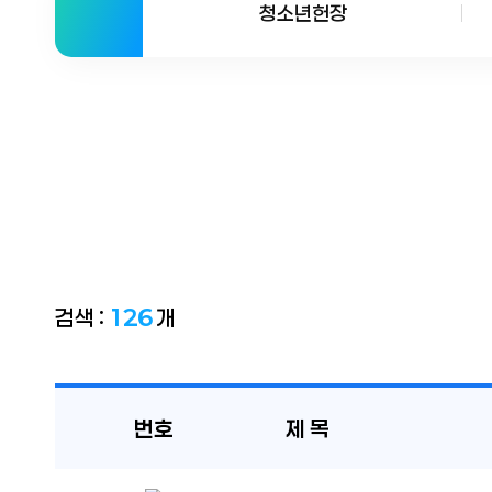
청소년헌장
검색 :
126
개
번호
제 목