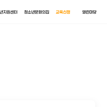
년지원센터
청소년문화의집
교육신청
열린마당
소개
청소년문화의집
교육신청
청소년헌장
지원
신청확인
공지사항
지원
채용정보
지원
활동자료
지원
지원
드림
공간 샛뜨락