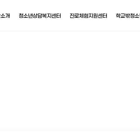
단소개
청소년상담복지센터
진로체험지원센터
학교밖청소
사말
센터소개
센터소개
센터
연혁
개인상담
자유학기제 지원
상담
영공시
집단상담 및 교육
멘토 프로그램
교육
보공개
청소년폭력상담사업
진학 프로그램 및
자립
컨설팅
도자료
학교상담복지사업
직업
 CI
고위기 청소년 맞춤
복지
지원 사업
도 및
꿈
락처
청소년동반자
청소년전용
(찾아가는 상담)
는 길
청소년안전망
비밀상담게시판