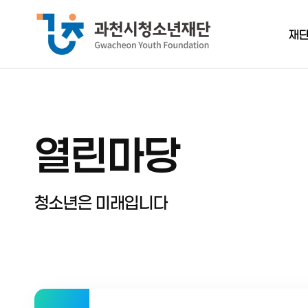
재
인
열린마당
경
정
보
청소년은 미래입니다
재단
조직
연
오시