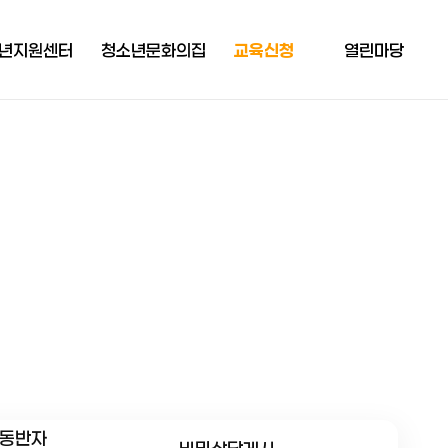
년지원센터
청소년문화의집
교육신청
열린마당
소개
청소년문화의집
교육신청
청소년헌장
지원
신청확인
공지사항
지원
채용정보
지원
활동자료
지원
지원
드림
공간 샛뜨락
동반자