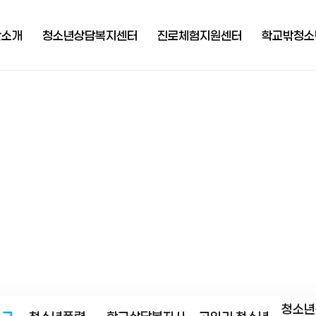
단소개
청소년상담복지센터
진로체험지원센터
학교밖청소
사말
센터소개
센터소개
센터
연혁
개인상담
자유학기제 지원
상담
영공시
집단상담 및 교육
멘토 프로그램
교육
보공개
청소년폭력상담사업
진학 프로그램 및
자립
컨설팅
도자료
학교상담복지사업
직업
 CI
고위기 청소년 맞춤
복지
지원 사업
도 및
꿈
락처
청소년동반자
청소년전용
(찾아가는 상담)
는 길
청소년안전망
청소년
비밀상담게시판