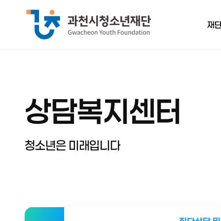
재
인
상담복지센터
경
정
보
청소년은 미래입니다
재단
조직
연
오시